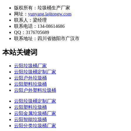
版权所有：垃圾桶生产厂家
网址：
yunyang.lajitongw.com
联系人：梁经理
联系电话：134-08614686
QQ：3176705689
联系地址：
四川省德阳市广汉市
本站关键词
云阳垃圾桶厂家
云阳垃圾桶定制厂家
云阳户外垃圾桶
云阳塑料垃圾桶
云阳户外塑料垃圾桶
云阳垃圾桶定制厂家
云阳塑料垃圾桶
云阳金属垃圾桶厂家
云阳智能垃圾桶
云阳分类垃圾桶厂家