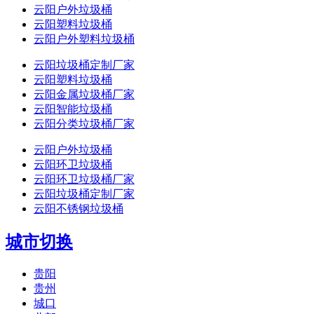
云阳户外垃圾桶
云阳塑料垃圾桶
云阳户外塑料垃圾桶
云阳垃圾桶定制厂家
云阳塑料垃圾桶
云阳金属垃圾桶厂家
云阳智能垃圾桶
云阳分类垃圾桶厂家
云阳户外垃圾桶
云阳环卫垃圾桶
云阳环卫垃圾桶厂家
云阳垃圾桶定制厂家
云阳不锈钢垃圾桶
城市切换
贵阳
贵州
城口