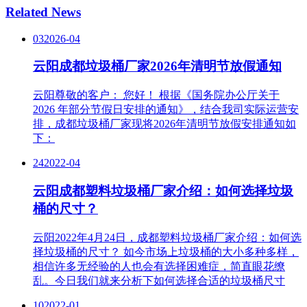
Related News
03
2026-04
云阳成都垃圾桶厂家2026年清明节放假通知
云阳尊敬的客户： 您好！ 根据《国务院办公厅关于
2026 年部分节假日安排的通知》，结合我司实际运营安
排，成都垃圾桶厂家现将2026年清明节放假安排通知如
下：
24
2022-04
云阳成都塑料垃圾桶厂家介绍：如何选择垃圾
桶的尺寸？
云阳2022年4月24日，成都塑料垃圾桶厂家介绍：如何选
择垃圾桶的尺寸？ 如今市场上垃圾桶的大小多种多样，
相信许多无经验的人也会有选择困难症，简直眼花缭
乱。今日我们就来分析下如何选择合适的垃圾桶尺寸
10
2022-01