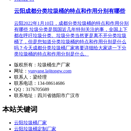
云阳成都分类垃圾桶的特点和作用分别有哪些
云阳2022年1月10日，成都分类垃圾桶的特点和作用分别
有哪些 垃圾分类是我国近几年特别关注的事，全国上下
都在呼吁垃圾分类。垃圾分类当然更是离不开分类垃圾
桶了，但是您知道分类垃圾桶的特点和作用分别是什么
吗？今天成都分类垃圾桶厂家将要详细给大家讲一下分
类垃圾桶的特点和作用分别是什么。
版权所有：垃圾桶生产厂家
网址：
yunyang.lajitongw.com
联系人：梁经理
联系电话：134-08614686
QQ：3176705689
联系地址：
四川省德阳市广汉市
本站关键词
云阳垃圾桶厂家
云阳垃圾桶定制厂家