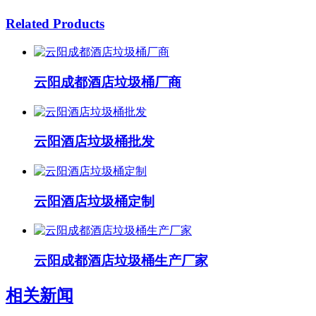
Related Products
云阳成都酒店垃圾桶厂商
云阳酒店垃圾桶批发
云阳酒店垃圾桶定制
云阳成都酒店垃圾桶生产厂家
相关新闻