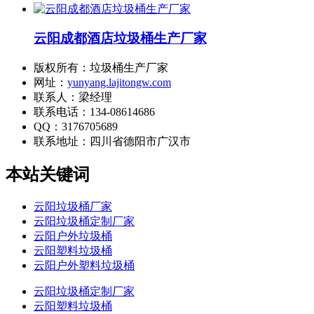
云阳成都酒店垃圾桶生产厂家
版权所有：垃圾桶生产厂家
网址：
yunyang.lajitongw.com
联系人：梁经理
联系电话：134-08614686
QQ：3176705689
联系地址：
四川省德阳市广汉市
本站关键词
云阳垃圾桶厂家
云阳垃圾桶定制厂家
云阳户外垃圾桶
云阳塑料垃圾桶
云阳户外塑料垃圾桶
云阳垃圾桶定制厂家
云阳塑料垃圾桶