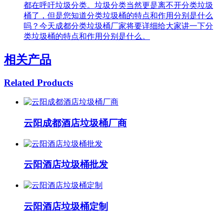
都在呼吁垃圾分类。垃圾分类当然更是离不开分类垃圾
桶了，但是您知道分类垃圾桶的特点和作用分别是什么
吗？今天成都分类垃圾桶厂家将要详细给大家讲一下分
类垃圾桶的特点和作用分别是什么。
相关产品
Related Products
云阳成都酒店垃圾桶厂商
云阳酒店垃圾桶批发
云阳酒店垃圾桶定制