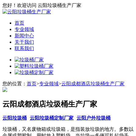
您好！欢迎访问 云阳垃圾桶生产厂家
首页
专业领域
新闻中心
关于我们
联系我们
您的位置：
首页
>
专业领域
>
云阳成都酒店垃圾桶生产厂家
云阳成都酒店垃圾桶生产厂家
云阳垃圾桶
云阳垃圾桶定制厂家
云阳户外垃圾桶
垃圾桶，又名废物箱或垃圾箱，是指装放垃圾的地方。多数以
金属或塑胶制，用时放入塑料袋，当垃圾一多便可扎起袋丢